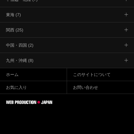
東海 (7)
関西 (25)
中国・四国 (2)
九州・沖縄 (8)
ホーム
このサイトについて
お気に入り
お問い合わせ
Warning
: Invalid argument supplied for foreach() in
/home/xs581843/webproductionjapan.com/public_html/wp-
includes/script-loader.php
on line
2740